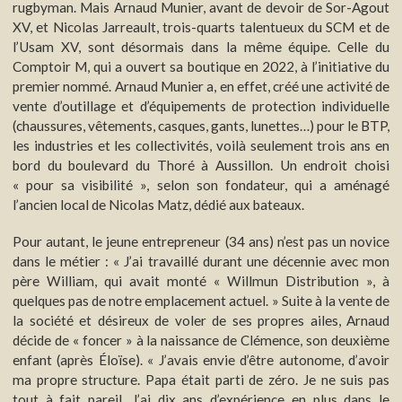
rugbyman. Mais Arnaud Munier, avant de devoir de Sor-Agout
XV, et Nicolas Jarreault, trois-quarts talentueux du SCM et de
l’Usam XV, sont désormais dans la même équipe. Celle du
Comptoir M, qui a ouvert sa boutique en 2022, à l’initiative du
premier nommé. Arnaud Munier a, en effet, créé une activité de
vente d’outillage et d’équipements de protection individuelle
(chaussures, vêtements, casques, gants, lunettes…) pour le BTP,
les industries et les collectivités, voilà seulement trois ans en
bord du boulevard du Thoré à Aussillon. Un endroit choisi
« pour sa visibilité », selon son fondateur, qui a aménagé
l’ancien local de Nicolas Matz, dédié aux bateaux.
Pour autant, le jeune entrepreneur (34 ans) n’est pas un novice
dans le métier : « J’ai travaillé durant une décennie avec mon
père William, qui avait monté « Willmun Distribution », à
quelques pas de notre emplacement actuel. » Suite à la vente de
la société et désireux de voler de ses propres ailes, Arnaud
décide de « foncer » à la naissance de Clémence, son deuxième
enfant (après Éloïse). « J’avais envie d’être autonome, d’avoir
ma propre structure. Papa était parti de zéro. Je ne suis pas
tout à fait pareil. J’ai dix ans d’expérience en plus dans le