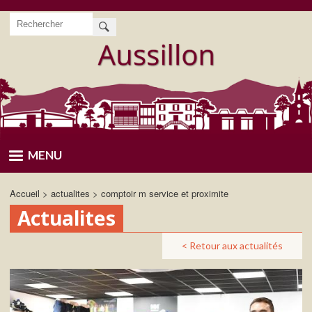
Aller
Rechercher
au
contenu
principal
MENU
Accueil
actualites
comptoir m service et proximite
Actualites
< Retour aux actualités