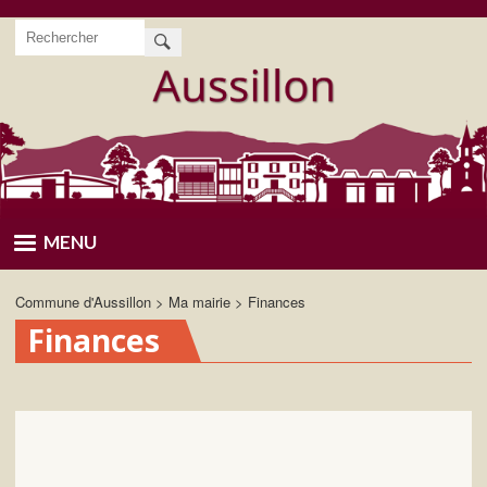
Aller
Rechercher
au
contenu
principal
MENU
Commune d'Aussillon
Ma mairie
Finances
Finances