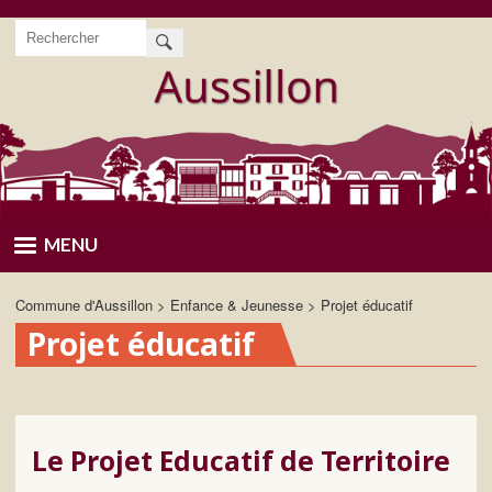
Aller
Rechercher
au
contenu
principal
MENU
Commune d'Aussillon
Enfance & Jeunesse
Projet éducatif
Projet éducatif
Le Projet Educatif de Territoire