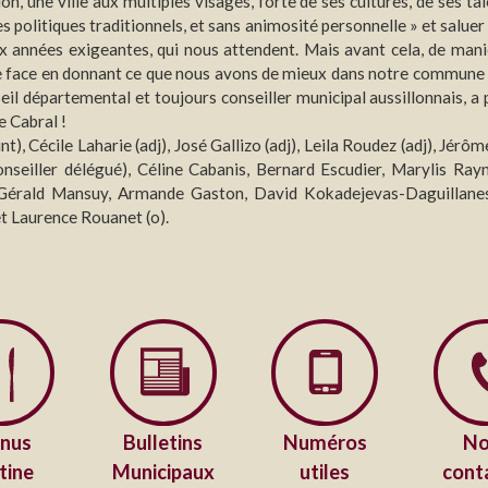
n, une ville aux multiples visages, forte de ses cultures, de ses ta
 politiques traditionnels, et sans animosité personnelle » et salue
ix années exigeantes, qui nous attendent. Mais avant cela, de mani
re face en donnant ce que nous avons de mieux dans notre commune : d
seil départemental et toujours conseiller municipal aussillonnais, a
ce Cabral !
, Cécile Laharie (adj), José Gallizo (adj), Leila Roudez (adj), Jérôme 
nseiller délégué), Céline Cabanis, Bernard Escudier, Marylis Rayn
, Gérald Mansuy, Armande Gaston, David Kokadejevas-Daguillane
et Laurence Rouanet (o).
nus
Bulletins
Numéros
No
tine
Municipaux
utiles
cont