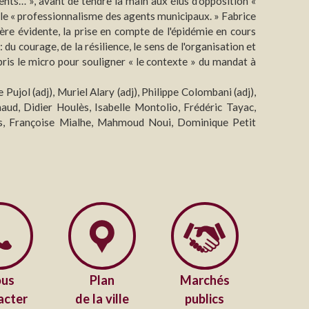
lents… », avant de tendre la main aux élus d’opposition «
r le « professionnalisme des agents municipaux. » Fabrice
ère évidente, la prise en compte de l'épidémie en cours
u courage, de la résilience, le sens de l'organisation et
 pris le micro pour souligner « le contexte » du mandat à
Pujol (adj), Muriel Alary (adj), Philippe Colombani (adj),
aud, Didier Houlès, Isabelle Montolio, Frédéric Tayac,
s, Françoise Mialhe, Mahmoud Noui, Dominique Petit
us
Plan
Marchés
acter
de la ville
publics