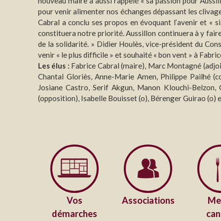
nouveau maire a aussi rappelé « sa passion pour Aussillo
pour venir alimenter nos échanges dépassant les clivages
Cabral a conclu ses propos en évoquant l’avenir et « s
constituera notre priorité. Aussillon continuera à y fai
de la solidarité. » Didier Houlès, vice-président du Con
venir « le plus difficile » et souhaité « bon vent » à Fabri
Les élus :
Fabrice Cabral (maire), Marc Montagné (adjoint)
Chantal Gloriès, Anne-Marie Amen, Philippe Pailhé (co
Josiane Castro, Serif Akgun, Manon Klouchi-Belzon
(opposition), Isabelle Bouisset (o), Bérenger Guirao (o) 
Vos
Associations
Me
démarches
can