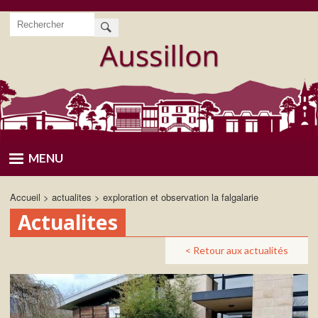
Aller
Rechercher
au
contenu
principal
MENU
Accueil
actualites
exploration et observation la falgalarie
Actualites
< Retour aux actualités