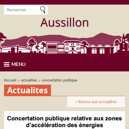
Aller
Rechercher
au
contenu
principal
MENU
Accueil
actualites
concertation publique
Actualites
< Retour aux actualités